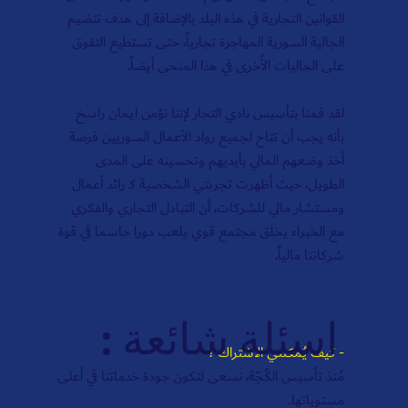
القوانين التجارية في هذه البلد بالإضافة إلى هدف تنضيم
الجالية السورية المهاجرة تجارياً، حتى تستطيع التفوق
على الجاليات الأُخرى في هذا المنحى أيضاً.
‏لقد قمنا بتأسيس نادي التجار لإننا نؤمن ايمان راسخ
بأنه يجب أن تتاح لجميع رواد الأعمال السوريين فرصة
أخذ وضعهم المالي بأيديهم وتحسينه على المدى
الطويل، حيث أظهرت تجربتي الشخصية كـ رائد أعمال
ومستشار مالي للشركات، أن التبادل التجاري والفكري
مع الخبراء يخلق مجتمع قوي يلعب دورا حاسما في قوة
شركاتنا مالياً.
اسئلة شائعة :
- كيف يُمكنني الاشتراك ؟
مُنذ تأسيس الكُجّة، نسعى لتكون جودة خدماتنا في أعلى
مستوياتها.