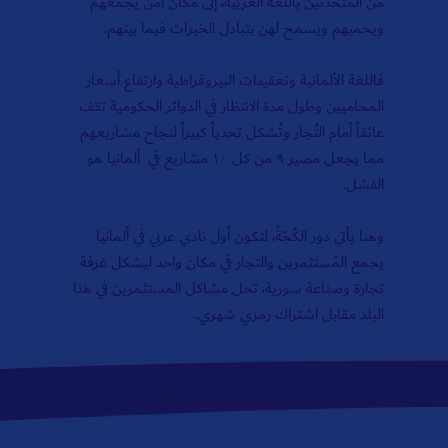
من المُتحدثين باللغة العربية، إلى مكان آمن يجمعهم
ويحميهم ويسمح لهن بتبادل الخبرات فيما بينهم.
فاللغة الألمانية وتعقيدات البيروقراطية وارتفاع أسعار
المحاميين وطول مدة الانتظار في الدوائر الحكومية تقف
عائقاً أمام التُجار وتُشكل تحدياً كبيراً لنجاح مشاريعهم
مما يجعل مصير ٩ من كل ١٠ مشاريع في ألمانيا هو
الفشل.
وهنا يأتي دور الكُجّةْ، لتكون أول نادي عربي في ألمانيا
يجمع المُستثمرين والتجار في مكان واحد ليشكل غرفة
تجارة وصناعة سورية، تحل مشاكل المستثمرين في هذا
البلد مقابل اشتراك رمزي شهري.