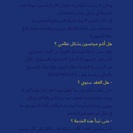
وحتى لا يخيب أملكم بِنا، نعمل الآن لتحسين جودة هذه
الخدمة في شكل يخدم تطلعاتكم.
إلى ذلك الحين، الرجاء تعبئة الاستمارة المخصصة
لوضعكم على لائحة الانتظار وسيتم إعلامكم مباشرة في
حالة الجهوزية.
هل أنتم مرخصون بشكل نطامي ؟
نعم، نحن شركة مُرخصة قانونياً من البنك المركزي
المُستقل لجمهورية ألمانيا الاتحادية والمسؤول الأول
عن السياسة النقدية لنظام اليورو والإشراف المصرفي
والمالي برخصة رقم : 2022/005479.
- هل العقد سنوي ؟
حتى نبقى ملتزمون بما نقول وبما نعد كما عودناكم، لا
يوجد مدة محددة للعقد، مما يخولكم بإلغائه بشكل
يومي ويمكنكم أيضاً استرداد اموالكم أثناء الشهر نفسه،
في حال لم تعجبكم الخدمة.
- متى تبدأ هذه الخدمة ؟
حتى يكتمل العدد لألف شركة على الأقل! إلى الآن وصل