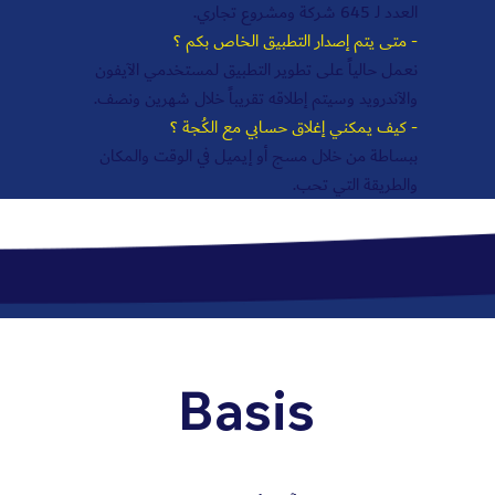
العدد لـ 645 شركة ومشروع تجاري.
- متى يتم إصدار التطبيق الخاص بكم ؟
نعمل حالياً على تطوير التطبيق لمستخدمي الآيفون
والآندرويد وسيتم إطلاقه تقريباً خلال شهرين ونصف.
- كيف يمكني إغلاق حسابي مع الكُجة ؟
ببساطة من خلال مسج أو إيميل في الوقت والمكان
والطريقة التي تحب.
Basis