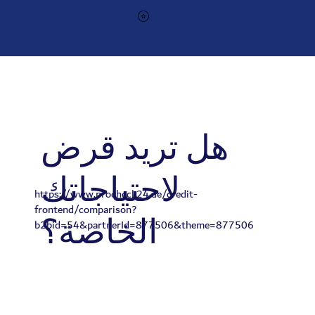
هل تريد قرض
لاحتياجاتك
https://www.procheck24.de/credit-
frontend/comparison?
الخاصة؟
b2bid=54&partnerId=877506&theme=877506