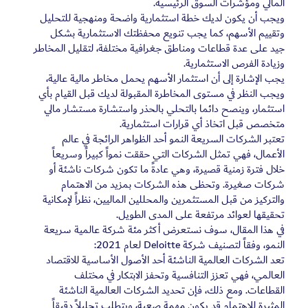
المالي ومؤشرات السوق الرئيسية.
ويجب أن يكون لديك خطة استثمارية واضحة ومنهجية للتحليل
وتقييم الأسهم، كما يجب تنويع محفظتك الاستثمارية بشكل
جيد على عدة قطاعات ومناطق جغرافية مختلفة، لتقليل المخاطر
وزيادة الفرص الاستثمارية.
يجب الإشارة إلى أن استثمار الأسهم يحمل مخاطر مالية عالية،
ويجب النظر في مستوى المخاطرة المقبولة لديك قبل القيام بأي
استثمار، وينصح دائما بالتحلي بالحذر واستشارة مستشار مالي
متخصص قبل اتخاذ أي قرارات استثمارية.
تعتبر الشركات السريعة النمو أحد الظواهر الرائجة في عالم
الأعمال، فهي تمثل الشركات التي حققت نمواً كبيراً وسريعاً
خلال فترة زمنية قصيرة، وهي عادةً ما تكون شركات ناشئة أو
شركات صغيرة. وتحظى هذه الشركات بمزيد من الاهتمام
والتركيز من قبل المستثمرين والمحللين الماليين، نظراً لإمكانية
تحقيقها لعوائد مرتفعة على المدى الطويل.
في هذا المقال، سوف نستعرض أكثر مئة شركة عالمية سريعة
النمو، وفقاً لتصنيف شركة Deloitte لعام 2021:
تعد الشركات العالمية الناشئة أحد الأصول الأساسية للاقتصاد
العالمي، فهي تعزز التنافسية وتحفز الابتكار في مختلف
القطاعات. ومع ذلك، فإن تحديد الشركات العالمية الناشئة
المثيرة للاهتمام قد يكون مهمة صعبة، ويتطلب تحليلاً دقيقاً