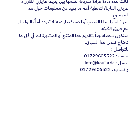
كانت هذه مادة قراءة سريعة نضعها بين يديك عزيزي القارىء،
عزيزتي القارئة، لتغطية أهم ما يفيد من معلومات حول هذا
الموضوع.
سواءً لشراء هذا المُنتج، أو للاستفسار عنه! لا تتردد أبداً بالتواصل
مع فريق الكُجّة.
سنكون سعداء جداً بتقديم هذا المنتج أو المشورة لك في كُل ما
تحتاج ضمن هذا السياق.
للتواصل :
هاتف : 01729605522
ايميل :
info@koujja.de
واتساب : 01729605522